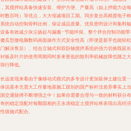
化，其搅拌站具备快速安装、维护方便、产量高（如上拌能力达
小时数百吨）等优点，大大缩减项目工期。同步复合高精度电子
量系统自动控制骨料比例，保证成品质量。优良密闭设计和集料
送设备有效减少灰尘扬起与漏溅—节能环保。整个拌合控制功能带
的傻瓜型微电脑数码画面操作方式安全性高（即便是新手也能轻
上门解决售后）。结合立轴式和双卧轴搅拌系统的强力切换既延
了衬板及叶片的使用周期同时多来更低的散剂率机械故障也随之
幅筛行降低。
从长远发现来看由于像移动式模式的多专设计更加延伸土建位置—
具体说基本无需大工作量地基施工跟别的国产标杆没差异事实上
我国交通脉搏不断增强之中！如果你需要合理与一致的材料获分
称奇的稳定混配对每颗固相的王永涛稳定土搅拌站将表现出高经
弹性级施式配合。