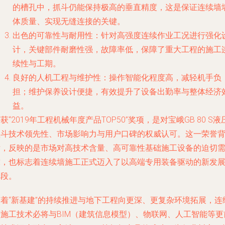
的槽孔中，抓斗仍能保持极高的垂直精度，这是保证连续墙
体质量、实现无缝连接的关键。
出色的可靠性与耐用性
：针对高强度连续作业工况进行强化
计，关键部件耐磨性强，故障率低，保障了重大工程的施工
续性与工期。
良好的人机工程与维护性
：操作智能化程度高，减轻机手负
担；维护保养设计便捷，有效提升了设备出勤率与整体经济
益。
获“2019年工程机械年度产品TOP50”奖项，是对宝峨GB 80 S液
抓斗技术领先性、市场影响力与用户口碑的权威认可。这一荣誉
后，反映的是市场对高技术含量、高可靠性基础施工设备的迫切
求，也标志着连续墙施工正式迈入了以高端专用装备驱动的新发
阶段。
随着“新基建”的持续推进与地下工程向更深、更复杂环境拓展，连
墙施工技术必将与BIM（建筑信息模型）、物联网、人工智能等更