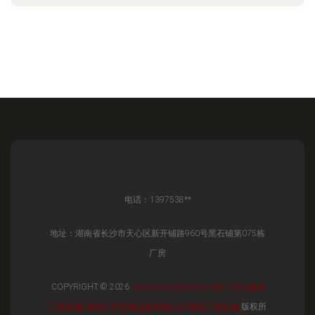
电话：1397538**
地址：湖南省长沙市天心区新开铺路960号黑石铺第075栋
厂房
COPYRIGHT © 2026
WWW.HNYISHENG1688.COM
建筑
工程机械
湖南亿升机械设备有限公司
建筑工程机械
版权所