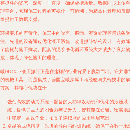
调整抓斗的姿态、深度、垂直度，确保成槽质量。数据同步上传
管理平台，实现施工过程的可视化、可追溯，为精益化管理和后
运维提供了数据支撑。
是环保要求的严苛化。施工中的噪声、振动、泥浆处理等问题备
关注。先进的设备通过优化液压系统、改进抓斗结构设计，有效
低了能耗与施工扰动。配套的泥浆净化循环系统大大减少了废弃
排放，体现了绿色施工的理念。
峨GB 80 S液压抓斗正是在这样的行业背景下脱颖而出。它并非
单的机械工具，而是集成了德国宝峨深厚工程经验与尖端技术的
决方案。其核心优势在于：
强劲高效的动力系统
：配备的大功率发动机和优化的液压系
统，提供了巨大的闭合力与提升力，使其能在硬岩、密实地
中稳定、高效作业，拓宽了连续墙的应用地层范围。
卓越的成槽精度
：先进的导向与纠偏系统，确保了在数十米