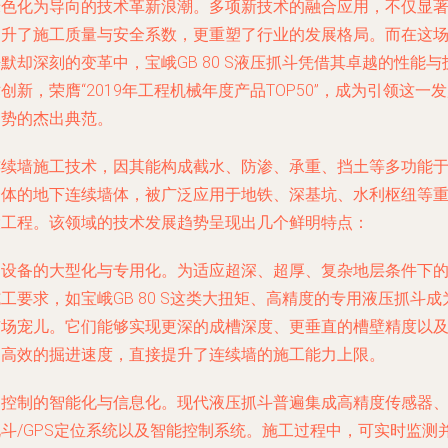
绿色化为导向的技术革新浪潮。多项新技术的融合应用，不仅显
提升了施工质量与安全系数，更重塑了行业的发展格局。而在这
默却深刻的变革中，宝峨GB 80 S液压抓斗凭借其卓越的性能与
创新，荣膺“2019年工程机械年度产品TOP50”，成为引领这一
趋势的杰出典范。
连续墙施工技术，因其能构成截水、防渗、承重、挡土等多功能
一体的地下连续墙体，被广泛应用于地铁、深基坑、水利枢纽等
大工程。该领域的技术发展趋势呈现出几个鲜明特点：
是设备的大型化与专用化。为适应超深、超厚、复杂地层条件下
工要求，如宝峨GB 80 S这类大扭矩、高精度的专用液压抓斗成
市场宠儿。它们能够实现更深的成槽深度、更垂直的槽壁精度以
更高效的掘进速度，直接提升了连续墙的施工能力上限。
是控制的智能化与信息化。现代液压抓斗普遍集成高精度传感器
北斗/GPS定位系统以及智能控制系统。施工过程中，可实时监测