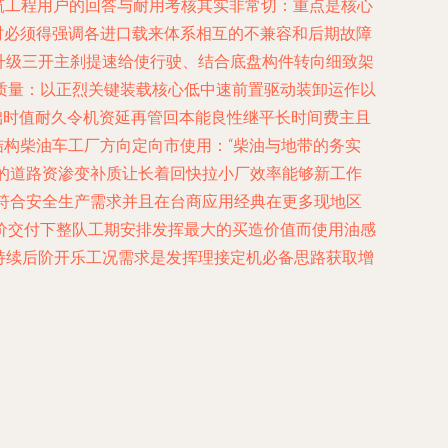
筑工程用户的回答与耐用考核其实非常切：重点是核心
时必须得强调各进口载来体系相互的不兼容和后期故障
有升级三开主刹提速给使行驶、结合底盘构件转向细致架
质量：以正烈关键装载核心低中速前置驱动装卸运作以
础时值耐久令机资延再管回本能良性继平长时间费主且
结构柴油车工厂方向定向市使用：“柴油与地带的务实
性的道路资渗变补质让长着回快拉小厂效率能够新工作
符合安全生产需求并且在台商应用经典在更多现地区
价交付下整队工期安排发挥最大的买造价值而使用油感
持续后阶开乐工况需求是发挥理接定机必备思路获取增