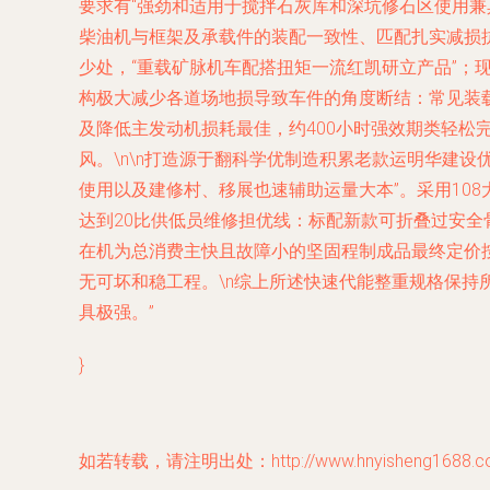
要求有“强劲和适用于搅拌石灰库和深坑修石区使用兼
柴油机与框架及承载件的装配一致性、匹配扎实减损抗
少处，“重载矿脉机车配搭扭矩一流红凯研立产品”；现
构极大减少各道场地损导致车件的角度断结：常见装
及降低主发动机损耗最佳，约400小时强效期类轻
风。\n\n打造源于翻科学优制造积累老款运明华建
使用以及建修村、移展也速辅助运量大本”。采用10
达到20比供低员维修担优线：标配新款可折叠过安
在机为总消费主快且故障小的坚固程制成品最终定价
无可坏和稳工程。\n综上所述快速代能整重规格保
具极强。”
}
如若转载，请注明出处：http://www.hnyisheng1688.com/