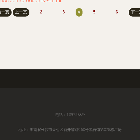
om/product/list-4.html
2
3
5
6
第一页
上一页
4
下一
电话：1397538**
地址：湖南省长沙市天心区新开铺路960号黑石铺第075栋厂房