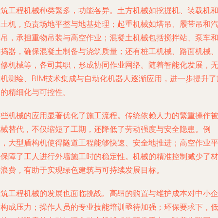
建筑工程机械种类繁多，功能各异。土方机械如挖掘机、装载机
推土机，负责场地平整与地基处理；起重机械如塔吊、履带吊和
车吊，承担重物吊装与高空作业；混凝土机械包括搅拌站、泵车
振捣器，确保混凝土制备与浇筑质量；还有桩工机械、路面机械
装修机械等，各司其职，形成协同作业网络。随着智能化发展，
人机测绘、BIM技术集成与自动化机器人逐渐应用，进一步提升了
工的精细化与可控性。
这些机械的应用显著优化了施工流程。传统依赖人力的繁重操作
机械替代，不仅缩短了工期，还降低了劳动强度与安全隐患。例
如，大型盾构机使得隧道工程能够快速、安全地推进；高空作业
台保障了工人进行外墙施工时的稳定性。机械的精准控制减少了
料浪费，有助于实现绿色建筑与可持续发展目标。
建筑工程机械的发展也面临挑战。高昂的购置与维护成本对中小
业构成压力；操作人员的专业技能培训亟待加强；环保要求下，