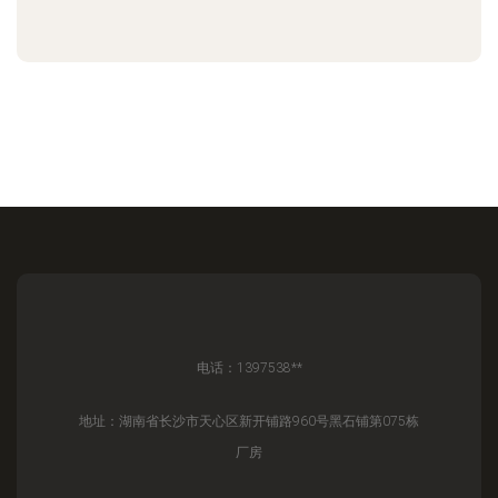
电话：1397538**
地址：湖南省长沙市天心区新开铺路960号黑石铺第075栋
厂房