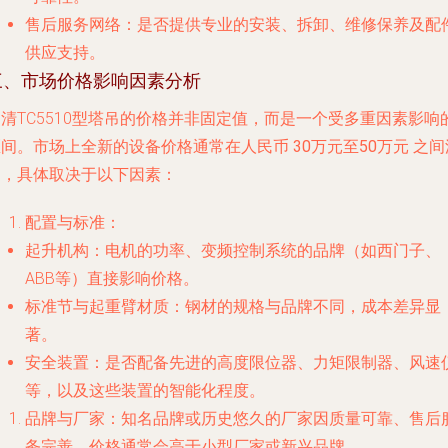
售后服务网络
：是否提供专业的安装、拆卸、维修保养及配
供应支持。
三、市场价格影响因素分析
清TC5510型塔吊的价格并非固定值，而是一个受多重因素影响
区间。市场上全新的设备价格通常在人民币
30万元至50万元
之间
动，具体取决于以下因素：
配置与标准
：
起升机构
：电机的功率、变频控制系统的品牌（如西门子、
ABB等）直接影响价格。
标准节与起重臂材质
：钢材的规格与品牌不同，成本差异显
著。
安全装置
：是否配备先进的高度限位器、力矩限制器、风速
等，以及这些装置的智能化程度。
品牌与厂家
：知名品牌或历史悠久的厂家因质量可靠、售后
务完善，价格通常会高于小型厂家或新兴品牌。