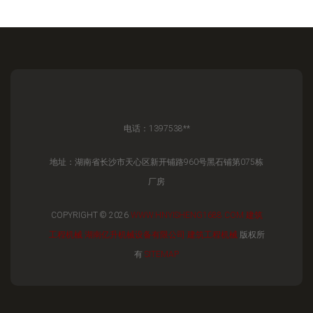
电话：1397538**
地址：湖南省长沙市天心区新开铺路960号黑石铺第075栋
厂房
COPYRIGHT © 2026
WWW.HNYISHENG1688.COM
建筑
工程机械
湖南亿升机械设备有限公司
建筑工程机械
版权所
有
SITEMAP