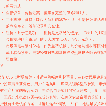
购买方式
：
全新设备
：价格最高，但享有完整的保修和服务。
二手机械
：价格可能仅为新机的50%-70%，但需仔细评估设
的剩余寿命、维修记录和安全性。
租赁
：对于短期项目，租赁是更常见的选择。TC5510的月租
金根据地区和市场行情，大约在1.5万元至3万元之间。
市场供需与钢材价格
：作为重型机械，其价格与钢材等原材
成本联动紧密。宏观经济形势和基建投资热度也会影响整体
场价格。
##
清TC5510型塔吊凭借其适中的幅度和起重量，在各类民用建筑
工中扮演着重要角色。用户在选购时，应深入理解型号参数，审
考察生产厂家的综合实力，并结合自身项目的实际需求（工期、
算、工况）来权衡购买与租赁的利弊。在确保安全合规的前提下
选择性价比最优的方案，才能让这台“钢铁巨人”在工地现场发挥出