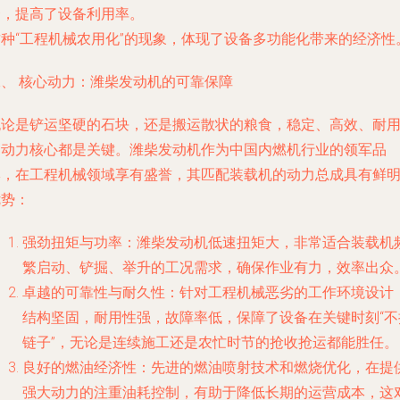
资，提高了设备利用率。
这种“工程机械农用化”的现象，体现了设备多功能化带来的经济性
二、 核心动力：潍柴发动机的可靠保障
无论是铲运坚硬的石块，还是搬运散状的粮食，稳定、高效、耐
的动力核心都是关键。潍柴发动机作为中国内燃机行业的领军品
牌，在工程机械领域享有盛誉，其匹配装载机的动力总成具有鲜
优势：
强劲扭矩与功率
：潍柴发动机低速扭矩大，非常适合装载机
繁启动、铲掘、举升的工况需求，确保作业有力，效率出众
卓越的可靠性与耐久性
：针对工程机械恶劣的工作环境设计
结构坚固，耐用性强，故障率低，保障了设备在关键时刻“不
链子”，无论是连续施工还是农忙时节的抢收抢运都能胜任。
良好的燃油经济性
：先进的燃油喷射技术和燃烧优化，在提
强大动力的注重油耗控制，有助于降低长期的运营成本，这