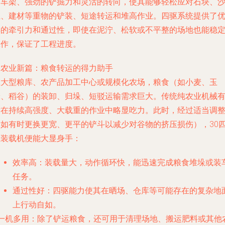
的车架、强劲的铲掘力和灵活的转向，使其能够轻松应对石块、
土、建材等重物的铲装、短途转运和堆高作业。四驱系统提供了
异的牵引力和通过性，即使在泥泞、松软或不平整的场地也能稳
工作，保证了工程进度。
.
农业新篇：粮食转运的得力助手
在大型粮库、农产品加工中心或规模化农场，粮食（如小麦、玉
米、稻谷）的装卸、归垛、短驳运输需求巨大。传统纯农业机械
时在持续高强度、大载重的作业中略显吃力。此时，经过适当调
（如有时更换更宽、更平的铲斗以减少对谷物的挤压损伤），30
驱装载机便能大显身手：
效率高
：装载量大，动作循环快，能迅速完成粮食堆垛或装
任务。
通过性好
：四驱能力使其在晒场、仓库等可能存在的复杂地
上行动自如。
一机多用
：除了铲运粮食，还可用于清理场地、搬运肥料或其他