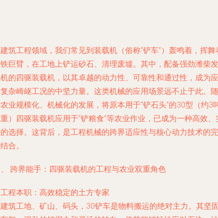
在建筑工程领域，我们常见到装载机（俗称“铲车”）轰鸣着，挥舞
钢铁巨臂，在工地上铲运砂石、清理废墟。其中，配备强劲潍柴
动机的四驱装载机，以其卓越的动力性、可靠性和通过性，成为
对复杂崎岖工况的中坚力量。这类机械的应用场景远不止于此。
农业规模化、机械化的发展，将原本用于“铲石头”的30型（约3
载重）四驱装载机应用于“铲粮食”等农业作业，已成为一种高效、
用的选择。这背后，是工程机械的跨界适应性与核心动力技术的
美结合。
一、 跨界能手：四驱装载机的工程与农业双重角色
.
工程本职：高效稳定的土方专家
在建筑工地、矿山、码头，30铲车是物料搬运的绝对主力。其坚