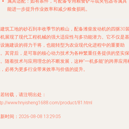
属具适配
：如有条件，可配备专用粮食铲斗或夹包器等属具
能进一步提升作业效率和减少粮食损耗。
从建筑工地的砂石到丰收季节的粮山，配备潍柴发动机的四驱30
载机展现了现代工程机械的强大适应性与多功能潜力。它不仅是
础设施建设的得力干将，也能转型为农业现代化进程中的重要助
力。其背后，是可靠的核心动力技术为各种繁重任务提供的坚实
障。随着技术与应用理念的不断发展，这种“一机多能”的跨界应用
式，必将为更多行业带来效率与价值的提升。
如若转载，请注明出处：
ttp://www.hnyisheng1688.com/product/81.html
新时间：2026-08-08 13:29:05