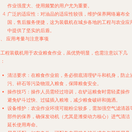
作业强度大、使用频繁的用户尤为重要。
广泛的适应性
：对油品的适应性较强，维护保养网络遍布全
国，售后服务便捷，这为装载机在城乡各地的工程与农业应
中提供了坚实的后盾。
、 应用考量与注意事项
将工程装载机用于农业粮食作业，虽优势明显，也需注意以下几
点：
清洁要求
：在粮食作业前，务必彻底清理铲斗和机身，防止
污、碎石等污染物混入粮食，保障粮食安全。
操作技巧
：操作人员需经过培训，在铲运粮食时需轻柔操作
避免铲斗过快、过猛插入粮堆，减少粮食破碎和抛洒。
设备维护
：农业作业环境可能粉尘较多，需加强空气滤清器
部件的保养，确保发动机（尤其是潍柴动力核心）进气清洁
延长使用寿命。