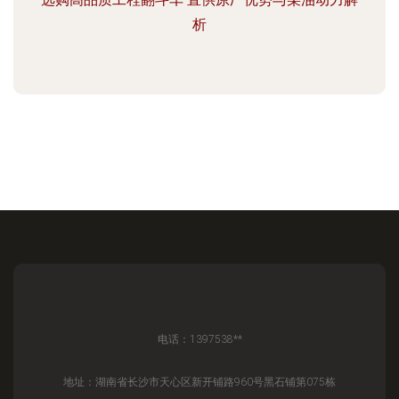
析
电话：1397538**
地址：湖南省长沙市天心区新开铺路960号黑石铺第075栋