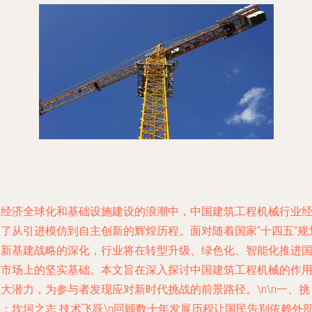
在经济全球化和基础设施建设的浪潮中，中国建筑工程机械行业
历了从引进模仿到自主创新的辉煌历程。面对随着国家“十四五”规
和新基建战略的深化，行业将在转型升级、绿色化、智能化推进
际市场上的坚实基础。本文旨在深入探讨中国建筑工程机械的作
大潜力，为参与者发现应对新时代挑战的前景路径。\n\n一、挑
战：坎坷之志 技术飞跃\n回顾数十年发展历程让国民告别依赖外