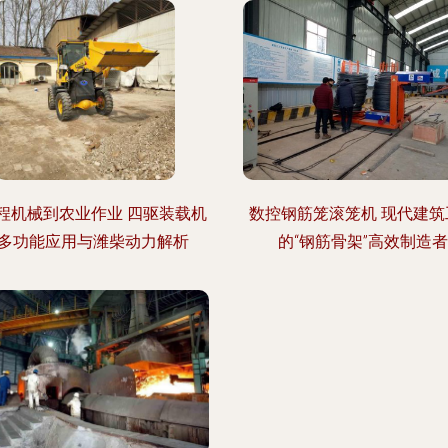
程机械到农业作业 四驱装载机
数控钢筋笼滚笼机 现代建筑
多功能应用与潍柴动力解析
的“钢筋骨架”高效制造者